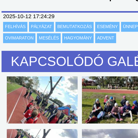
2025-10-12 17:24:29
FELHÍVÁS
PÁLYÁZAT
BEMUTATKOZÁS
ESEMÉNY
ÜNNEP
OVIMARATON
MESÉLÉS
HAGYOMÁNY
ADVENT
KAPCSOLÓDÓ GAL