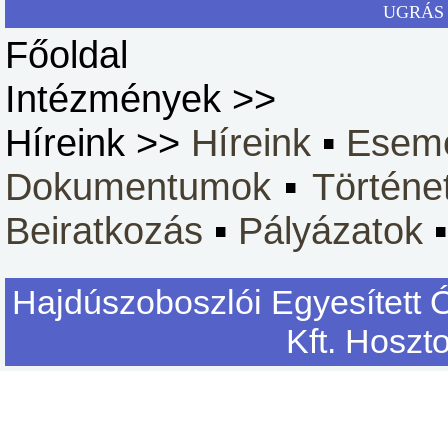
UGRÁS 
Főoldal
Intézmények >>
Híreink >>
Híreink
▪
Esem
Dokumentumok
▪
Történe
Beiratkozás
▪
Pályázatok
Hajdúszoboszlói Egyesített 
Kft. Hoszt