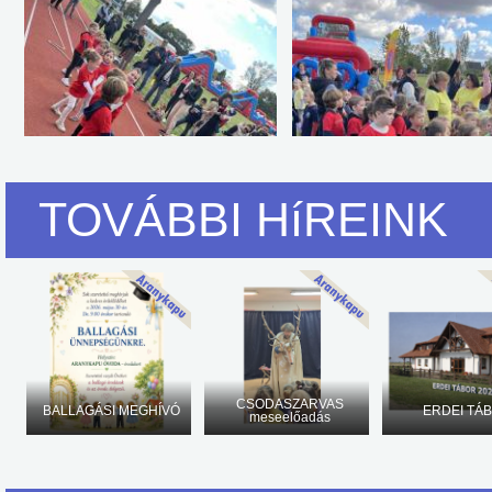
TOVÁBBI HíREINK
CSODASZARVAS
BALLAGÁSI MEGHÍVÓ
ERDEI TÁ
meseelőadás