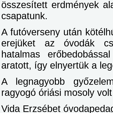
összesített erdmények al
csapatunk.
A futóverseny után kötél
erejüket az óvodák cs
hatalmas erőbedobássa
aratott, így elnyertük a 
A legnagyobb győzele
ragyogó óriási mosoly volt
Vida Erzsébet óvodapeda