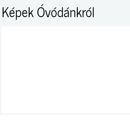
Képek Óvódánkról