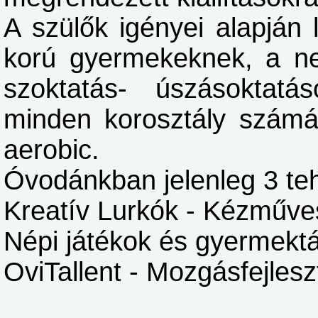
A szülők igényei alapján
korú gyermekeknek, a ne
szoktatás- úszásoktatás
minden korosztály számá
aerobic.
Óvodánkban jelenleg 3 te
Kreatív Lurkók - Kézműve
Népi játékok és gyermektán
OviTallent - Mozgásfejles