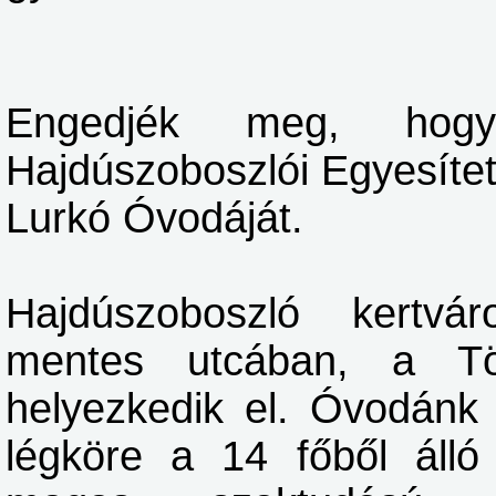
Engedjék meg, hog
Hajdúszoboszlói Egyesíte
Lurkó Óvodáját.
Hajdúszoboszló kertvár
mentes utcában, a T
helyezkedik el. Óvodánk 
légköre a 14 főből álló 