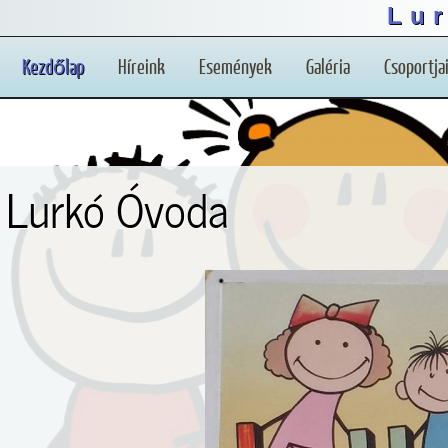
Lu
Ez a weboldal sütiket használ a felhasználói élmények 
Kezdőlap
Híreink
Események
Galéria
Csoportja
Lurkó Óvoda