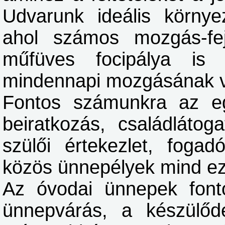
Udvarunk ideális környe
ahol számos mozgás-fejl
műfüves focipálya is
mindennapi mozgásának vá
Fontos számunkra az eg
beiratkozás, családlátog
szülői értekezlet, fogad
közös ünnepélyek mind ez
Az óvodai ünnepek font
ünnepvárás, a készülődé