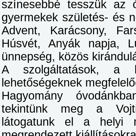
színesebbé tesszük az ó
gyermekek születés- és n
Advent, Karácsony, Far
Húsvét, Anyák napja, L
ünnepség, közös kirándulá
A szolgáltatások, a 
lehetőségeknek megfelelő
Hagyomány óvodánkban
tekintünk meg a Vojt
látogatunk el a hely
megrendezett kiállításokra