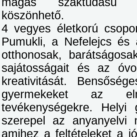
magas szaktudású al
köszönhető.
4 vegyes életkorú csopo
Pumukli, a Nefelejcs és 
otthonosak, barátságosa
sajátosságait és az óvo
kreativitását. Bensőség
gyermekeket az elmé
tevékenységekre. Helyi 
szerepel az anyanyelvi 
amihez a feltételeket a jól