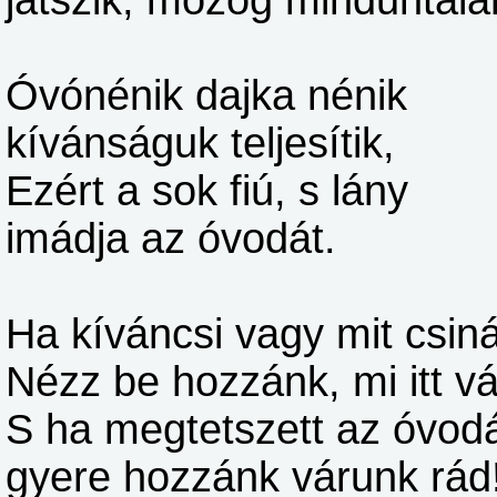
játszik, mozog minduntala
Óvónénik dajka nénik
kívánságuk teljesítik,
Ezért a sok fiú, s lány
imádja az óvodát.
Ha kíváncsi vagy mit csiná
Nézz be hozzánk, mi itt v
S ha megtetszett az óvod
gyere hozzánk várunk rád