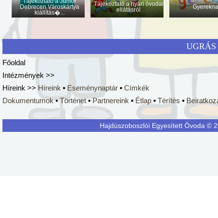
Tájékoztató a Junior
Tájékoztató a nyári óvodai
Debrecen Városkártya
Gyerekn
ellátásról
kiállítás�...
UGRÁS 
Főoldal
Intézmények >>
Híreink >>
Híreink
▪
Eseménynaptár
▪
Címkék
Dokumentumok
▪
Történet
▪
Partnereink
▪
Étlap
▪
Térítés
▪
Beiratkoz
Hajdúszoboszlói Egyesített Óvoda © 20