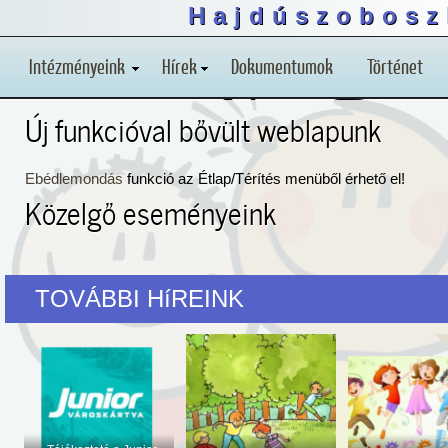
Hajdúszobosz
Intézményeink
Hírek
Dokumentumok
Történet
Új funkcióval bővült weblapunk
Ebédlemondás
funkció az Étlap/Térítés menüből érhető el!
Közelgő eseményeink
TOVÁBBI HíREINK