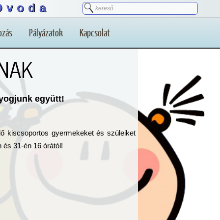
Óvoda
ozás
Pályázatok
Kapcsolat
KNAK
yogjunk együtt!
ndő kiscsoportos gyermekeket és szüleiket
 és 31-én 16 órától!