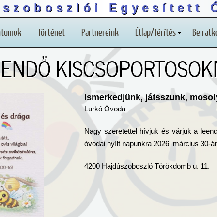
úszoboszlói Egyesített 
ntumok
Történet
Partnereink
Étlap/Térítés
Beiratk
LEENDŐ KISCSOPORTOSO
Ismerkedjünk, játsszunk, mosol
Lurkó Óvoda
Nagy szeretettel hívjuk és várjuk a lee
óvodai nyílt napunkra 2026. március 30-án
4200 Hajdúszoboszló Törökdomb u. 11.