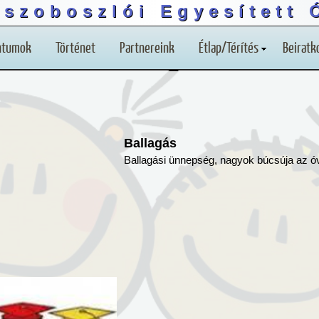
úszoboszlói Egyesített 
ntumok
Történet
Partnereink
Étlap/Térítés
Beiratk
Ballagás
Ballagási ünnepség, nagyok búcsúja az ó