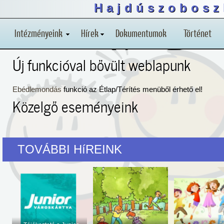
Hajdúszobosz
Intézményeink
Hírek
Dokumentumok
Történet
Új funkcióval bővült weblapunk
Ebédlemondás
funkció az Étlap/Térítés menüből érhető el!
Közelgő eseményeink
TOVÁBBI HíREINK