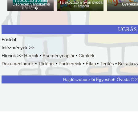
Tájékoztató a Junior
Tájékoztató a nyári óvodai
Debrecen Városkártya
Gyerekn
ellátásról
kiállítás�...
UGRÁS 
Főoldal
Intézmények >>
Híreink >>
Híreink
▪
Eseménynaptár
▪
Címkék
Dokumentumok
▪
Történet
▪
Partnereink
▪
Étlap
▪
Térítés
▪
Beiratkoz
Hajdúszoboszlói Egyesített Óvoda © 20