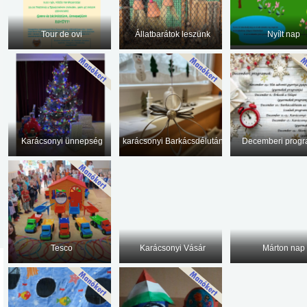
Tour de ovi
Állatbarátok leszünk
Nyílt nap
Karácsonyi ünnepség
karácsonyi Barkácsdélután
Decemberi prog
Tesco
Karácsonyi Vásár
Márton nap