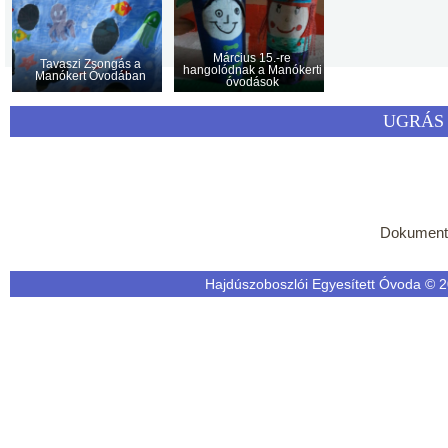
Március 15.-re
Tavaszi Zsongás a
hangolódnak a Manókerti
Manókert Óvodában
óvodások
UGRÁS 
Dokumen
Hajdúszoboszlói Egyesített Óvoda © 20