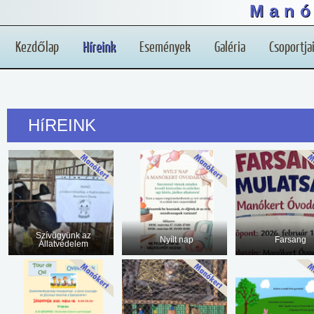
Manó
Kezdőlap
Híreink
Események
Galéria
Csoportja
HíREINK
Szívügyünk az
Nyílt nap
Farsang
Állatvédelem