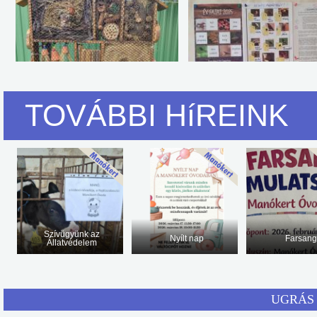
TOVÁBBI HíREINK
Szívügyünk az
Nyílt nap
Farsan
Állatvédelem
UGRÁS 