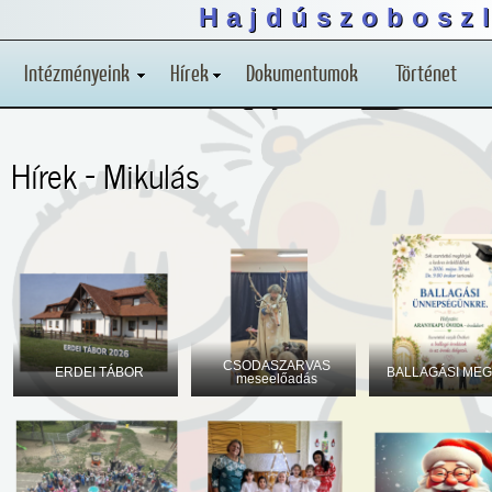
Hajdúszoboszl
Intézményeink
Hírek
Dokumentumok
Történet
Hírek - Mikulás
CSODASZARVAS
ERDEI TÁBOR
BALLAGÁSI MEG
meseelőadás