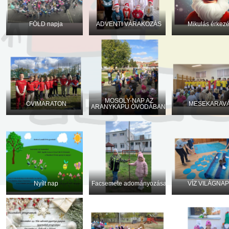
FÖLD napja
ADVENTI VÁRAKOZÁS
Mikulás érkez
MOSOLY-NAP AZ
OVIMARATON
MESEKARAV
ARANYKAPU ÓVODÁBAN!
Nyílt nap
Facsemete adományozása
VÍZ VILÁGNAP