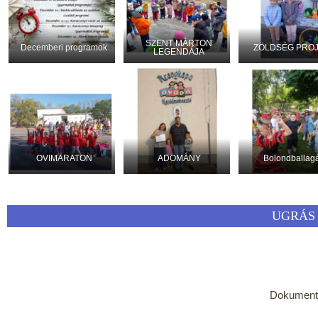
SZENT MÁRTON
Decemberi programok
ZÖLDSÉG PRO
LEGENDÁJA
OVIMARATON
ADOMÁNY
Bolondballag
UGRÁS 
Dokumen