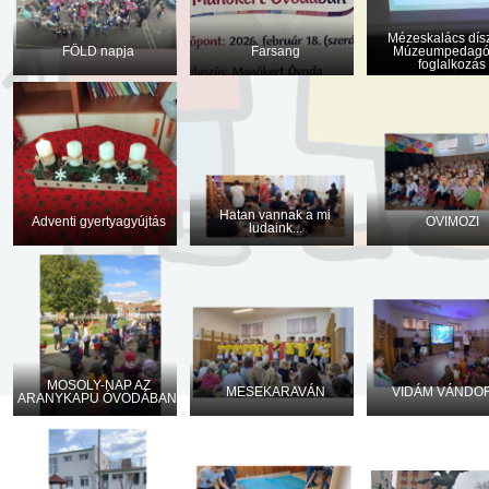
Mézeskalács dísz
FÖLD napja
Farsang
Múzeumpedagó
foglalkozás
Hatan vannak a mi
Adventi gyertyagyújtás
OVIMOZI
ludaink...
MOSOLY-NAP AZ
MESEKARAVÁN
VIDÁM VÁNDO
ARANYKAPU ÓVODÁBAN!