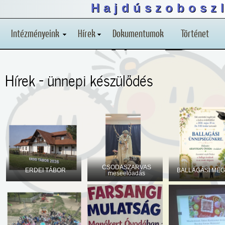
Hajdúszoboszl
Intézményeink
Hírek
Dokumentumok
Történet
Hírek - ünnepi készülődés
CSODASZARVAS
ERDEI TÁBOR
BALLAGÁSI MEG
meseelőadás