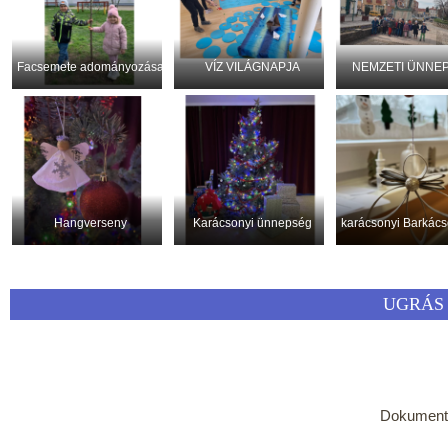
Facsemete adományozása
VÍZ VILÁGNAPJA
NEMZETI ÜNNE
Hangverseny
Karácsonyi ünnepség
karácsonyi Barkács
UGRÁS 
Dokumen