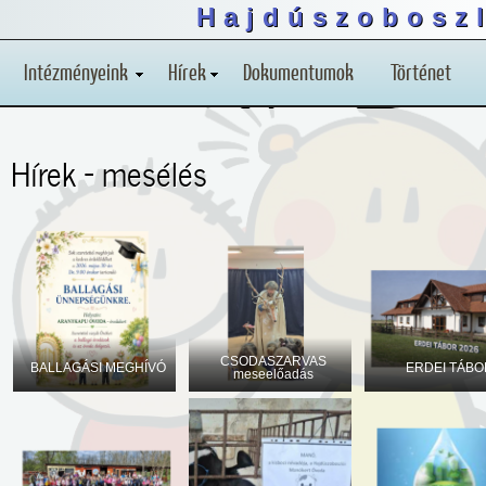
Hajdúszoboszl
Intézményeink
Hírek
Dokumentumok
Történet
Hírek - mesélés
CSODASZARVAS
BALLAGÁSI MEGHÍVÓ
ERDEI TÁBO
meseelőadás