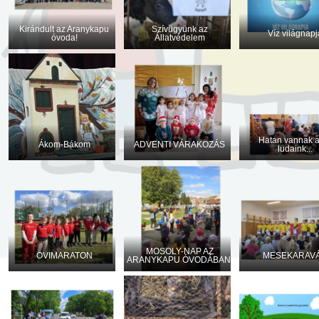
Kirándult az Aranykapu
Szívügyünk az
Víz világnapj
óvoda!
Állatvédelem
Hatan vannak a
Ákom-Bákom
ADVENTI VÁRAKOZÁS
ludaink...
MOSOLY-NAP AZ
OVIMARATON
MESEKARAV
ARANYKAPU ÓVODÁBAN!