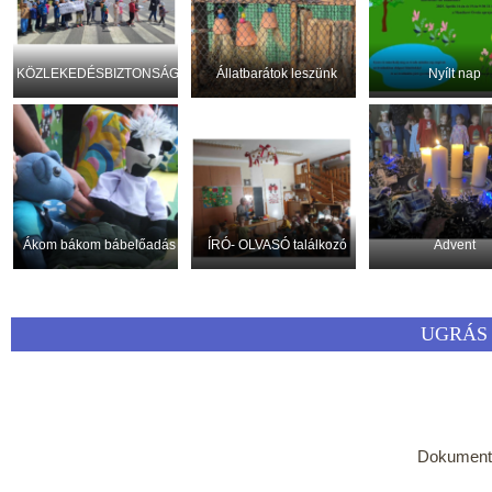
KÖZLEKEDÉSBIZTONSÁG!
Állatbarátok leszünk
Nyílt nap
Ákom bákom bábelőadás
ÍRÓ- OLVASÓ találkozó
Advent
UGRÁS 
Dokumen