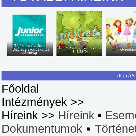
Tájékoztató a Junior
Tájékoztató a nyári óvodai
Debrecen Városkártya
Gyerekn
ellátásról
kiállítás�...
UGRÁS 
Főoldal
Intézmények >>
Híreink >>
Híreink
▪
Esem
Dokumentumok
▪
Történe