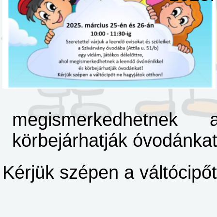
megismerkedhetnek
körbejárhatják óvodánkat
Kérjük szépen a váltócipőt