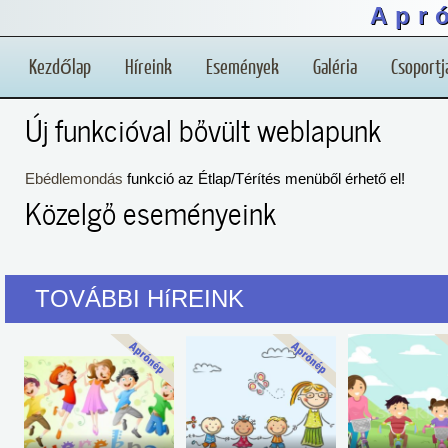
Apr
Kezdőlap
Híreink
Események
Galéria
Csoportj
Új funkcióval bővült weblapunk
Ebédlemondás
funkció az Étlap/Térítés menüből érhető el!
Közelgő eseményeink
TOVÁBBI HíREINK