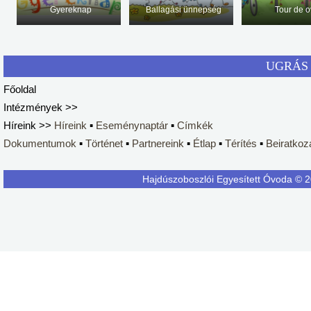
Gyereknap
Ballagási ünnepség
Tour de o
UGRÁS 
Főoldal
Intézmények >>
Híreink >>
Híreink
▪
Eseménynaptár
▪
Címkék
Dokumentumok
▪
Történet
▪
Partnereink
▪
Étlap
▪
Térítés
▪
Beiratkoz
Hajdúszoboszlói Egyesített Óvoda © 20