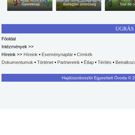
Gyereknap
Ballagási ünnepség
Tour de o
UGRÁS 
Főoldal
Intézmények >>
Híreink >>
Híreink
▪
Eseménynaptár
▪
Címkék
Dokumentumok
▪
Történet
▪
Partnereink
▪
Étlap
▪
Térítés
▪
Beiratkoz
Hajdúszoboszlói Egyesített Óvoda © 20