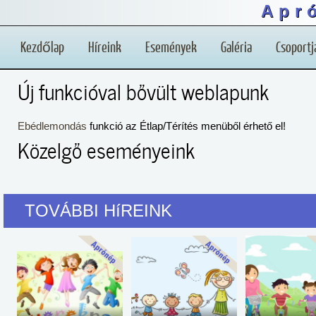
Apr
Kezdőlap
Híreink
Események
Galéria
Csoportj
Új funkcióval bővült weblapunk
Ebédlemondás
funkció az Étlap/Térítés menüből érhető el!
Közelgő eseményeink
TOVÁBBI HíREINK