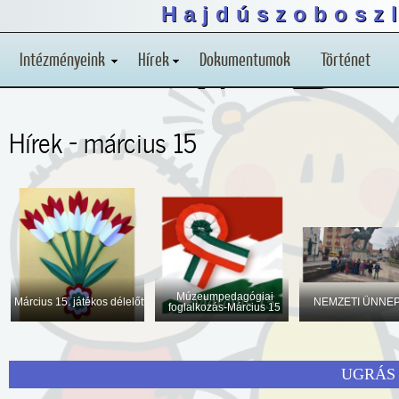
Hajdúszoboszl
Intézményeink
Hírek
Dokumentumok
Történet
Hírek - március 15
Múzeumpedagógiai
Március 15. játékos délelőtt
NEMZETI ÜNNE
foglalkozás-Március 15
UGRÁS 