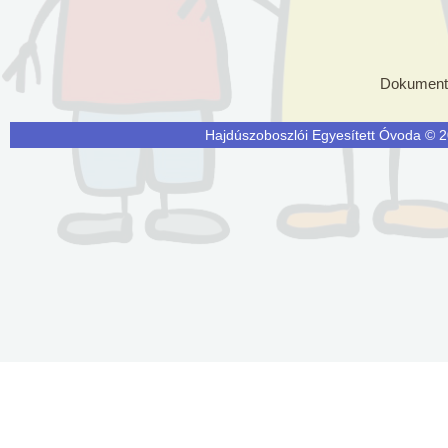
Dokumen
Hajdúszoboszlói Egyesített Óvoda © 20