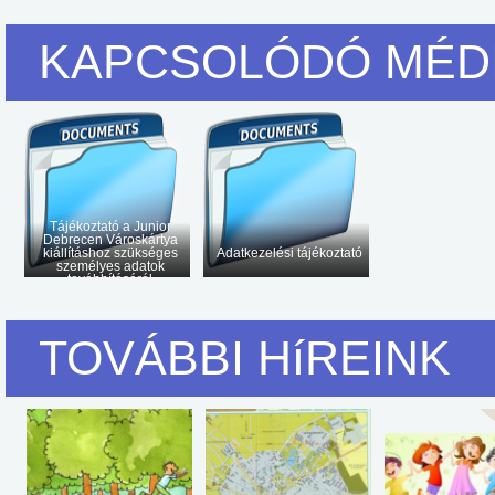
KAPCSOLÓDÓ MÉD
Tájékoztató a Junior
Debrecen Városkártya
kiállításhoz szükséges
Adatkezelési tájékoztató
személyes adatok
továbbításáról
TOVÁBBI HíREINK