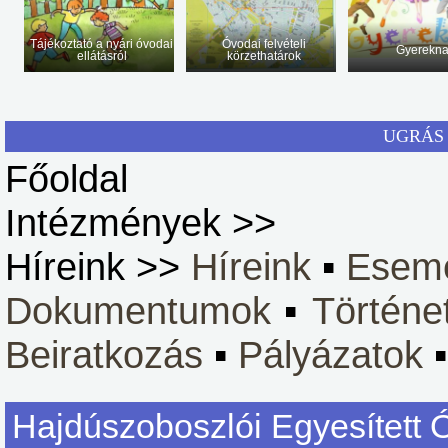
Tájékoztató a nyári óvodai
Óvodai felvételi
Gyerekn
ellátásról
körzethatárok
UGRÁS 
Főoldal
Intézmények >>
Híreink >>
Híreink
▪
Esem
Dokumentumok
▪
Történe
Beiratkozás
▪
Pályázatok
Hajdúszoboszlói Egyesített 