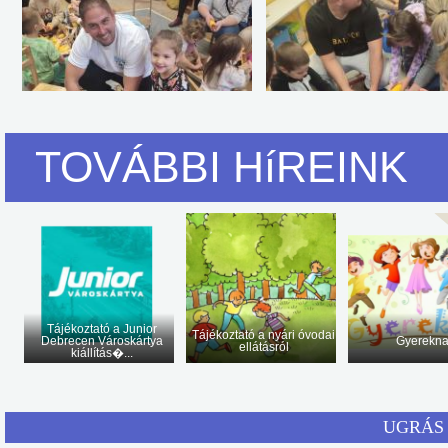
TOVÁBBI HíREINK
Tájékoztató a Junior
Tájékoztató a nyári óvodai
Debrecen Városkártya
Gyerekn
ellátásról
kiállítás�...
UGRÁS 