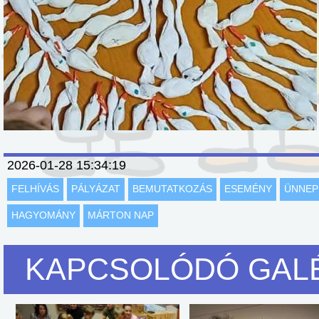
2026-01-28 15:34:19
FELHÍVÁS
PÁLYÁZAT
BEMUTATKOZÁS
ESEMÉNY
ÜNNEP
HAGYOMÁNY
MÁRTON NAP
KAPCSOLÓDÓ GAL