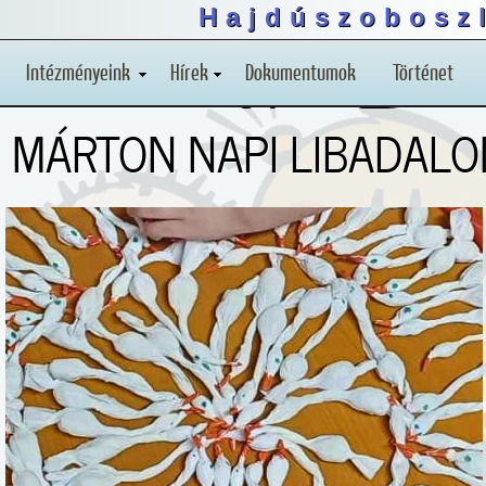
Hajdúszoboszl
Intézményeink
Hírek
Dokumentumok
Történet
MÁRTON NAPI LIBADAL