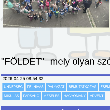
"FÖLDET"- mely olyan szép
2026-04-25 08:54:32
ÜNNEPSÉG
FELHÍVÁS
PÁLYÁZAT
BEMUTATKOZÁS
ESEM
MIKULÁS
FARSANG
MESÉLÉS
HAGYOMÁNY
ADVENT