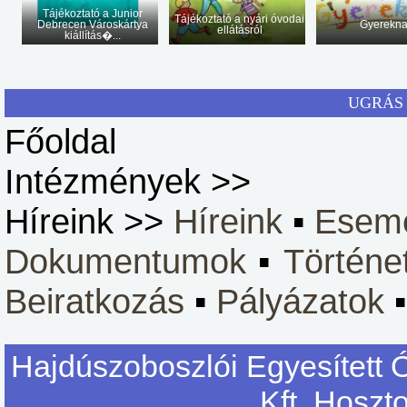
Tájékoztató a Junior
Tájékoztató a nyári óvodai
Debrecen Városkártya
Gyerekn
ellátásról
kiállítás�...
UGRÁS 
Főoldal
Intézmények >>
Híreink >>
Híreink
▪
Esem
Dokumentumok
▪
Történe
Beiratkozás
▪
Pályázatok
Hajdúszoboszlói Egyesített 
Kft. Hoszt